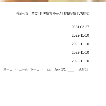
当前位置：
首页
世界语言博物馆
展博览语
VR展览
2024-02-27
2022-11-10
2022-11-10
2022-11-10
2022-11-10
录
第一页
<<上一页
下一页>>
尾页
页码
1
/
1
跳转到