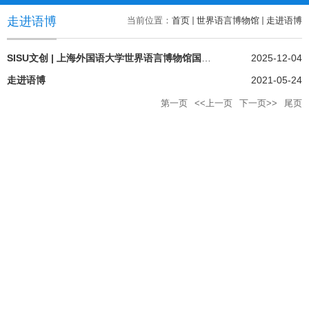
走进语博
当前位置：
首页
世界语言博物馆
走进语博
SISU文创 | 上海外国语大学世界语言博物馆国际形象片重磅来袭
2025-12-04
走进语博
2021-05-24
第一页
<<上一页
下一页>>
尾页