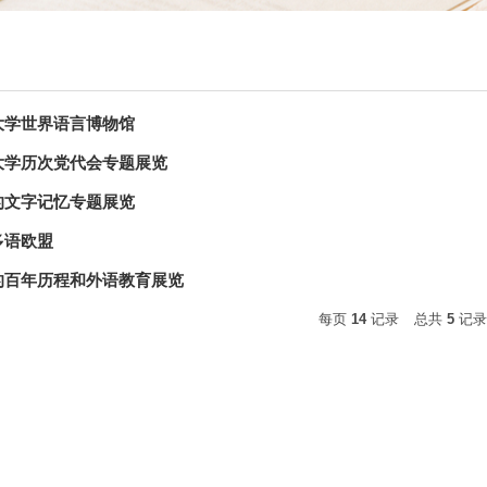
大学世界语言博物馆
大学历次党代会专题展览
的文字记忆专题展览
多语欧盟
的百年历程和外语教育展览
每页
14
记录
总共
5
记