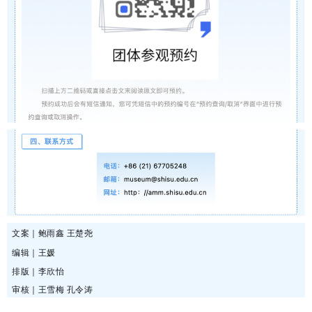
文案｜鲍雨鑫 王楚尧
编辑｜王媛
排版｜李欣怡
审核｜王雪梅 孔令涛