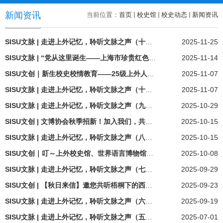
新闻资讯
当前位置：
首页
校史馆
校史动态
新闻资讯
SISU文脉 | 走进上外记忆，聆听文脉之声（十一）：坚持学贯中外，方能大器可成——王长荣
2025-11-25
SISU文脉 | “党从这里诞生——上海市珍贵红色档案联展”高校巡展上海外国语大学站圆满落幕
2025-11-14
SISU文创｜新生校史校情教育——25级上外人共赴校史馆之旅！
2025-11-07
SISU文脉 | 走进上外记忆，聆听文脉之声（十）：我所见证的上外成人教育事业发展——汤浩军
2025-11-07
SISU文脉 | 走进上外记忆，聆听文脉之声（九）：桃李满天下，杏坛度春秋——黎文琦
2025-10-29
SISU文创 | 文博协会秋季招新！加入我们，共筑西索文博之桥
2025-10-15
SISU文脉 | 走进上外记忆，聆听文脉之声（八）：上外改革发展的亲历与回顾——王益康
2025-10-15
SISU文创｜叮～上外校史馆、世界语言博物馆西索文博协会第六届骨干团队集结完毕，请查收！
2025-10-08
SISU文脉 | 走进上外记忆，聆听文脉之声（七）：既要教书，也要育人——汪忠民
2025-09-29
SISU文创 | 【秋日来信】邀您共听梧桐下的西索故事——2025 级新生校史校情教育活动即将开启
2025-09-23
SISU文脉 | 走进上外记忆，聆听文脉之声（六）：春华秋实——我的俄语教学科研之路——王长春
2025-09-19
SISU文脉 | 走进上外记忆，聆听文脉之声（五）：传媒一朵报春花——沈金伯
2025-07-01